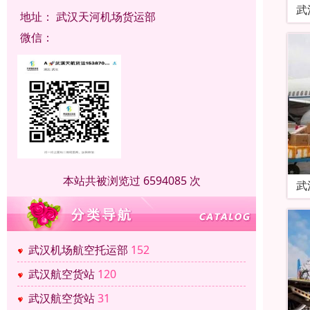
武
地址：
武汉天河机场货运部
微信：
本站共被浏览过 6594085 次
武
武汉机场航空托运部
152
武汉航空货站
120
武汉航空货站
31