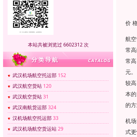
价 
航空
本站共被浏览过 6602312 次
常高
常高
元。
武汉机场航空托运部
152
较高
武汉航空货站
120
本的
武汉航空货站
31
的方
武汉南航货运部
324
汉机场航空托运部
33
机场
武汉机场航空货运站
29
式更