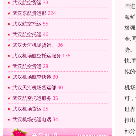
武汉航空货运
33
国进
武汉东航货运部
224
海鲜
武汉航空托运
55
极强
武汉航空托运
46
金,
武汉天河机场货运、
36
势。
武汉机场航空托运服务
135
快,
武汉航空货运
28
拟的
武汉机场航空快递
30
机场
武汉天河机场货运部
30
可，
武汉航空托运服务
35
世界
武汉机场货运
25
武汉机场托运电话
34
推出
部分