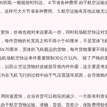
的班期,一般能按时到达。 4.节省各种费用 由于航空运输
回。这样可大大节省各种费用。 5.航空运输有其他运输无
度更快，价格也相对来说要高一些，同时机场航空快运对
，每件货物的长宽高之和不得小于40厘米，不是宽体飞
80x70厘米，宽体的飞机载运的货物，每件货物重量不得
易碎物品机场航空快运单件重量限制30公斤以内。 除了严格的
装，以防止空运货物封皮破损导致内件外露，这主要是考
因为在飞机飞行的过程中由于气压震荡等原因，会导致舱
，周转速度快，企业存货可以相应的减少。一方面有利资
又由于航空货物运输、准确，货损、货差少，保险费用较