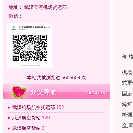
地址：
武汉天河机场货运部
微信：
价 
机场
本站共被浏览过 6606609 次
式更
国进
海鲜
武汉机场航空托运部
152
极强
武汉航空货站
120
金,
武汉航空货站
31