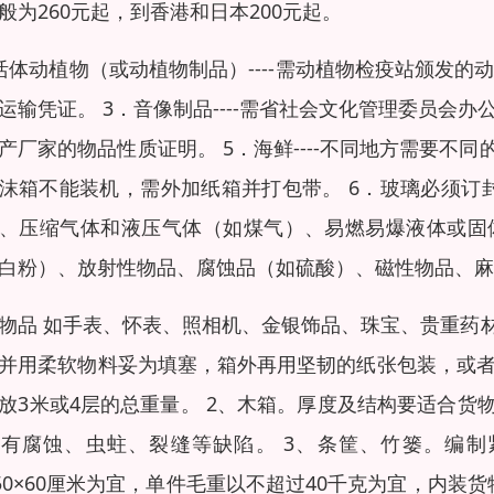
般为260元起，到香港和日本200元起。
活体动植物（或动植物制品）----需动植物检疫站颁发的动
运输凭证。 3．音像制品----需省社会文化管理委员会办
产厂家的物品性质证明。 5．海鲜----不同地方需要
沫箱不能装机，需外加纸箱并打包带。 6．玻璃必须订封闭
、压缩气体和液压气体（如煤气）、易燃易爆液体或固
白粉）、放射性物品、腐蚀品（如硫酸）、磁性物品、麻
物品 如手表、怀表、照相机、金银饰品、珠宝、贵重药
并用柔软物料妥为填塞，箱外再用坚韧的纸张包装，或者
放3米或4层的总重量。 2、木箱。厚度及结构要适合
有腐蚀、虫蛀、裂缝等缺陷。 3、条筐、竹篓。编
×50×60厘米为宜，单件毛重以不超过40千克为宜，内