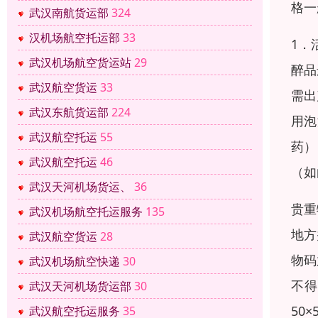
格一
武汉南航货运部
324
汉机场航空托运部
33
1．
武汉机场航空货运站
29
醉品
武汉航空货运
33
需出
武汉东航货运部
224
用泡
武汉航空托运
55
药）
武汉航空托运
46
（如
武汉天河机场货运、
36
贵重
武汉机场航空托运服务
135
地方
武汉航空货运
28
物码
武汉机场航空快递
30
不得
武汉天河机场货运部
30
50
武汉航空托运服务
35