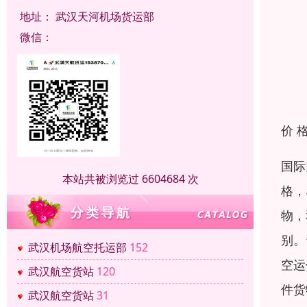
地址：
武汉天河机场货运部
微信：
价 
国际
本站共被浏览过 6604684 次
格，
物，
别。
武汉机场航空托运部
152
空运
武汉航空货站
120
件货
武汉航空货站
31