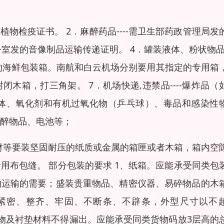
植物检疫证书。 2．麻醉药品----需卫生部药政管理局发
公室发的音像制品运输传递证明。 4．罐装液体、粉状物品--
不同的海鲜包装箱。南航和白云机场分别要用其指定的专用箱
木箱，打三角架。 7．机场快递,违禁品----爆炸品（
体、氧化剂和有机过氧化物（乒乓球）、毒品和感染性
醉物品、电池等；
材等要装坚固耐压的纸质或金属的箱匣或者木箱，箱内空
用布包缝。 部分包装的要求 1、纸箱。应能承受同类包
货物运输的需要；盛装贵重物品、精密仪器、易碎物品的木
制紧密、整齐、牢固、不断条、不辟条，外型尺寸以不
装货物及衬垫材料不得漏出。应能承受同类货物码放3层高的