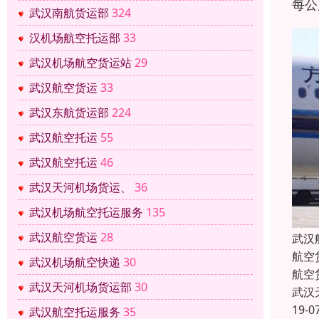
每公
武汉南航货运部
324
汉机场航空托运部
33
武汉机场航空货运站
29
武汉航空货运
33
武汉东航货运部
224
武汉航空托运
55
武汉航空托运
46
武汉天河机场货运、
36
武汉机场航空托运服务
135
武汉航空货运
28
武汉
航空
武汉机场航空快递
30
航空
武汉天河机场货运部
30
武汉
19-0
武汉航空托运服务
35