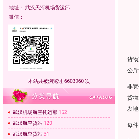
地址：
武汉天河机场货运部
微信：
货物
公斤
本站共被浏览过 6603960 次
非宽
货物
发地
武汉机场航空托运部
152
武汉航空货站
120
每件
武汉航空货站
31