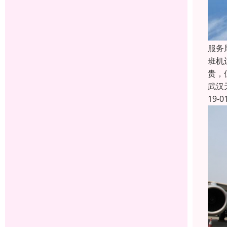
服务
班机
贵，
武汉
19-0