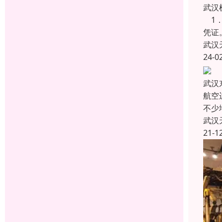
武汉
1．
凭证
武汉
24-0
武汉
航空
不少
武汉
21-1