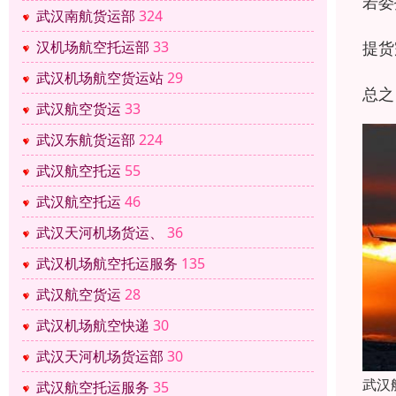
若委
武汉南航货运部
324
提货
汉机场航空托运部
33
武汉机场航空货运站
29
总之
武汉航空货运
33
武汉东航货运部
224
武汉航空托运
55
武汉航空托运
46
武汉天河机场货运、
36
武汉机场航空托运服务
135
武汉航空货运
28
武汉机场航空快递
30
武汉天河机场货运部
30
武汉
武汉航空托运服务
35