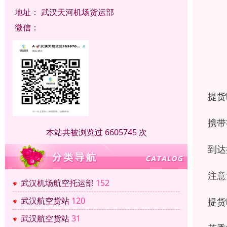
地址：
武汉天河机场货运部
微信：
提货
携带
本站共被浏览过 6605745 次
到达
注意
武汉机场航空托运部
152
武汉航空货站
120
提货
武汉航空货站
31